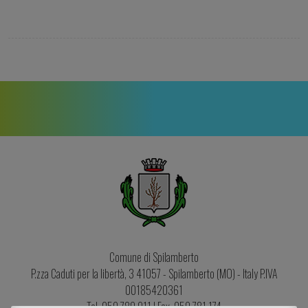
Comune di Spilamberto
P.zza Caduti per la libertà, 3
41057
-
Spilamberto
(MO) - Italy P.IVA
00185420361
Tel. 059 789 911
|
Fax. 059 781 174